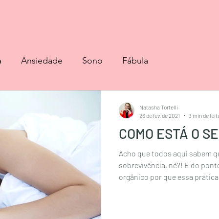
a
Ansiedade
Sono
Fábula
Natasha Tortelli
26 de fev. de 2021
3 min de leit
COMO ESTÁ O S
Acho que todos aqui sabem q
sobrevivência, né?! E do ponto
orgânico por que essa prática.